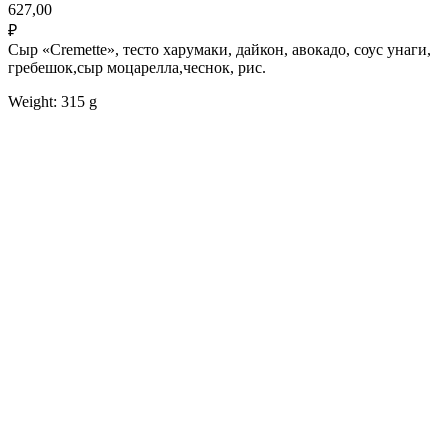
627,00
₽
Сыр «Cremette», тесто харумаки, дайкон, авокадо, соус унаги,
гребешок,сыр моцарелла,чеснок, рис.
Weight: 315 g